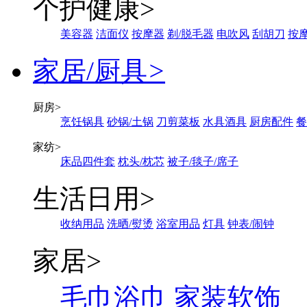
个护健康
>
美容器
洁面仪
按摩器
剃/脱毛器
电吹风
刮胡刀
按
家居/厨具
>
厨房
>
烹饪锅具
砂锅/土锅
刀剪菜板
水具酒具
厨房配件
餐
家纺
>
床品四件套
枕头/枕芯
被子/毯子/席子
生活日用
>
收纳用品
洗晒/熨烫
浴室用品
灯具
钟表/闹钟
家居
>
毛巾浴巾
家装软饰