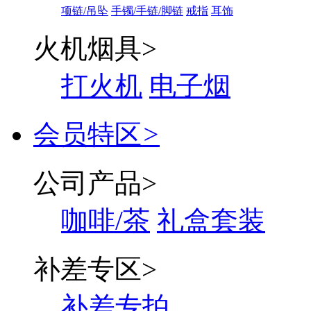
项链/吊坠
手镯/手链/脚链
戒指
耳饰
火机烟具
>
打火机
电子烟
会员特区
>
公司产品
>
咖啡/茶
礼盒套装
补差专区
>
补差专拍