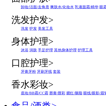
卸妆/洁面/去角质
爽肤水/化妆水
乳液面霜/精华
眼霜
洗发护发
>
洗发
护发
美发工具
身体护理
>
沐浴
润肤
手足护理
其他身体护理
护理工具
口腔护理
>
牙膏牙粉
牙刷牙线
套装
香水彩妆
>
底妆/BB霜/CC霜
唇膏/唇彩
腮红/胭脂
眼线/眼影/眉
食品/酒类
>