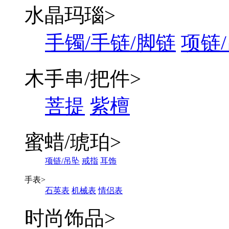
水晶玛瑙
>
手镯/手链/脚链
项链
木手串/把件
>
菩提
紫檀
蜜蜡/琥珀
>
项链/吊坠
戒指
耳饰
手表
>
石英表
机械表
情侣表
时尚饰品
>