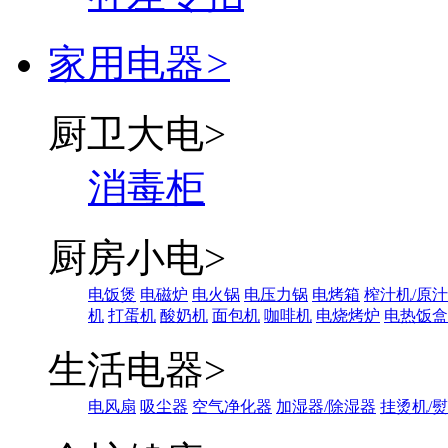
家用电器
>
厨卫大电
>
消毒柜
厨房小电
>
电饭煲
电磁炉
电火锅
电压力锅
电烤箱
榨汁机/原
机
打蛋机
酸奶机
面包机
咖啡机
电烧烤炉
电热饭盒
生活电器
>
电风扇
吸尘器
空气净化器
加湿器/除湿器
挂烫机/