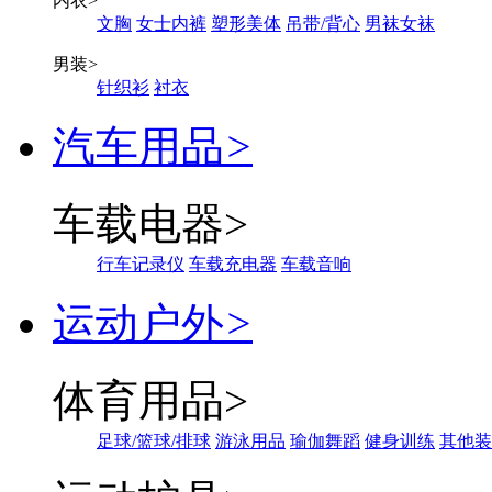
内衣
>
文胸
女士内裤
塑形美体
吊带/背心
男袜女袜
男装
>
针织衫
衬衣
汽车用品
>
车载电器
>
行车记录仪
车载充电器
车载音响
运动户外
>
体育用品
>
足球/篮球/排球
游泳用品
瑜伽舞蹈
健身训练
其他装