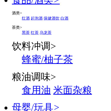
酒类
>
红酒
起泡酒
保健酒饮
白酒
茶类
>
黑茶
红茶
乌龙茶
饮料冲调
>
蜂蜜/柚子茶
粮油调味
>
食用油
米面杂粮
母婴/玩具
>