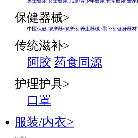
男士健康
女士健康
儿童/青少年健康
长辈健康
全家
保健器械
>
中医保健
按摩器/按摩仪
养生器械
理疗仪
健身器材
传统滋补
>
阿胶
药食同源
护理护具
>
口罩
服装/内衣
>