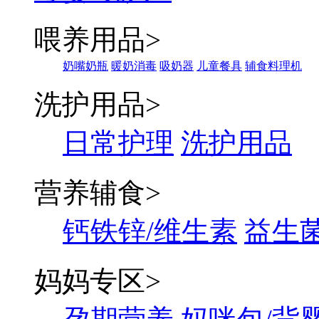
喂养用品
>
奶嘴奶瓶
暖奶消毒
吸奶器
儿童餐具
辅食料理机
洗护用品
>
日常护理
洗护用品
营养辅食
>
钙铁锌/维生素
益生菌
妈妈专区
>