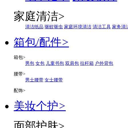
家庭清洁
>
清洁纸品
驱蚊驱虫
家庭环境清洁
清洁工具
家务清
箱包/配件
>
箱包
>
男包
女包
儿童书包
双肩包
拉杆箱
户外背包
腰带
>
男士腰带
女士腰带
配饰
>
美妆个护
>
面部护肤
>