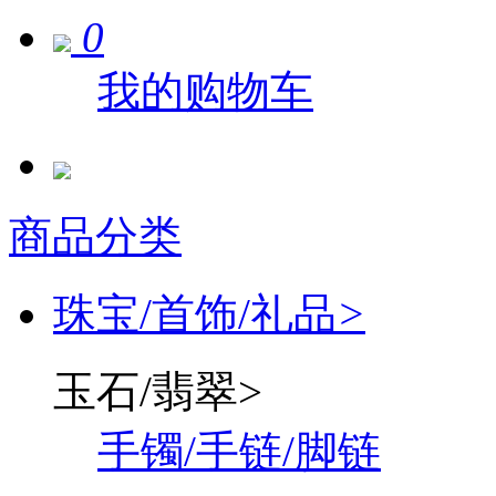
0
我的购物车
商品分类
珠宝/首饰/礼品
>
玉石/翡翠
>
手镯/手链/脚链