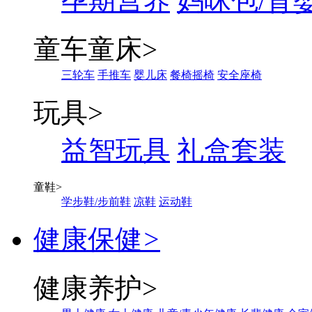
孕期营养
妈咪包/背
童车童床
>
三轮车
手推车
婴儿床
餐椅摇椅
安全座椅
玩具
>
益智玩具
礼盒套装
童鞋
>
学步鞋/步前鞋
凉鞋
运动鞋
健康保健
>
健康养护
>