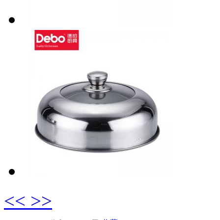
<<
>>