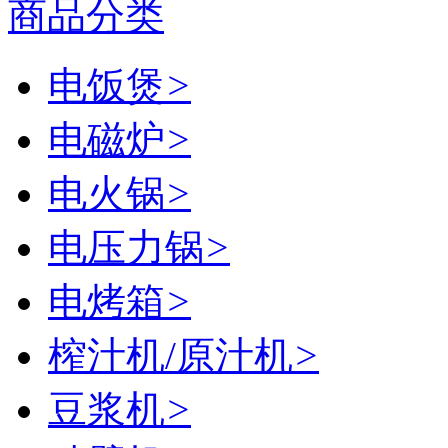
商品分类
电饭煲
>
电磁炉
>
电火锅
>
电压力锅
>
电烤箱
>
榨汁机/原汁机
>
豆浆机
>