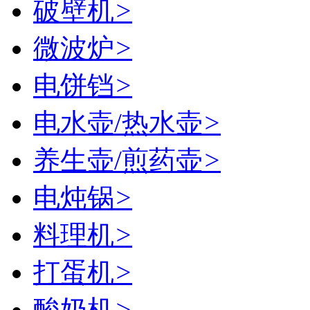
破壁机
>
微波炉
>
电饼铛
>
电水壶/热水壶
>
养生壶/煎药壶
>
电炖锅
>
料理机
>
打蛋机
>
酸奶机
>