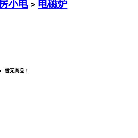
房小电
电磁炉
>
暂无商品！