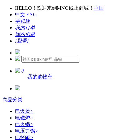
HELLO！欢迎来到MNO线上商城！
中国
中文
ENG
手机版
我的订单
我的消息
[登录]
0
我的购物车
商品分类
电饭煲
>
电磁炉
>
电火锅
>
电压力锅
>
电烤箱
>