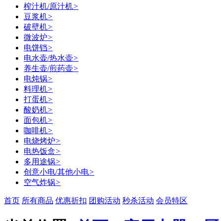
榨汁机/原汁机
>
豆浆机
>
破壁机
>
微波炉
>
电饼铛
>
电水壶/热水壶
>
养生壶/煎药壶
>
电炖锅
>
料理机
>
打蛋机
>
酸奶机
>
面包机
>
咖啡机
>
电烧烤炉
>
电热饭盒
>
多用途锅
>
创意小电/其他小电
>
空气炸锅
>
首页
所有商品
优惠折扣
团购活动
秒杀活动
会员特区