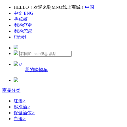
HELLO！欢迎来到MNO线上商城！
中国
中文
ENG
手机版
我的订单
我的消息
[登录]
0
我的购物车
商品分类
红酒
>
起泡酒
>
保健酒饮
>
白酒
>