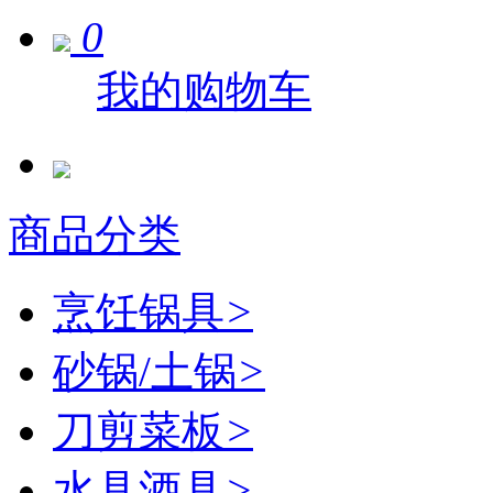
0
我的购物车
商品分类
烹饪锅具
>
砂锅/土锅
>
刀剪菜板
>
水具酒具
>