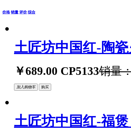
价格
销量
评价
综合
土匠坊中国红-陶瓷火
￥689.00
CP5133
销量：
加入购物车
购买
土匠坊中国红-福煲 4