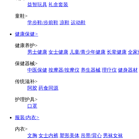
益智玩具
礼盒套装
童鞋
>
学步鞋/步前鞋
凉鞋
运动鞋
健康保健
>
健康养护
>
男士健康
女士健康
儿童/青少年健康
长辈健康
全家
保健器械
>
中医保健
按摩器/按摩仪
养生器械
理疗仪
健身器材
传统滋补
>
阿胶
药食同源
护理护具
>
口罩
服装/内衣
>
内衣
>
文胸
女士内裤
塑形美体
吊带/背心
男袜女袜