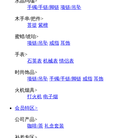
水晶玛瑙
>
手镯/手链/脚链
项链/吊坠
木手串/把件
>
菩提
紫檀
蜜蜡/琥珀
>
项链/吊坠
戒指
耳饰
手表
>
石英表
机械表
情侣表
时尚饰品
>
项链/吊坠
手镯/手链/脚链
戒指
耳饰
火机烟具
>
打火机
电子烟
会员特区
>
公司产品
>
咖啡/茶
礼盒套装
补差专区
>