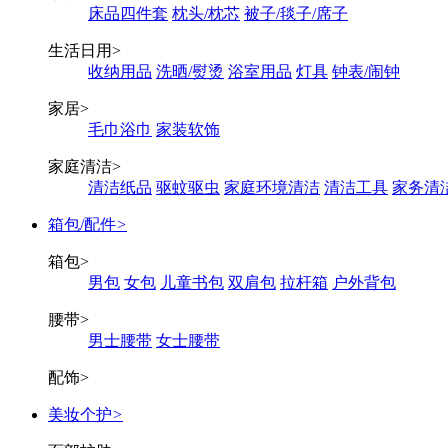
床品四件套
枕头/枕芯
被子/毯子/席子
生活日用
>
收纳用品
洗晒/熨烫
浴室用品
灯具
钟表/闹钟
家居
>
毛巾浴巾
家装软饰
家庭清洁
>
清洁纸品
驱蚊驱虫
家庭环境清洁
清洁工具
家务清
箱包/配件
>
箱包
>
男包
女包
儿童书包
双肩包
拉杆箱
户外背包
腰带
>
男士腰带
女士腰带
配饰
>
美妆个护
>