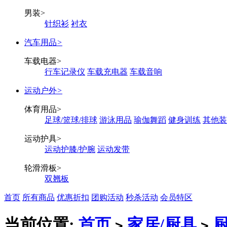
男装
>
针织衫
衬衣
汽车用品
>
车载电器
>
行车记录仪
车载充电器
车载音响
运动户外
>
体育用品
>
足球/篮球/排球
游泳用品
瑜伽舞蹈
健身训练
其他装
运动护具
>
运动护膝/护腕
运动发带
轮滑滑板
>
双翘板
首页
所有商品
优惠折扣
团购活动
秒杀活动
会员特区
当前位置:
首页
家居/厨具
>
>