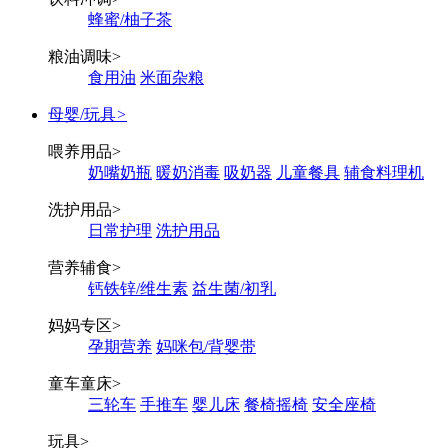
蜂蜜/柚子茶
粮油调味
>
食用油
米面杂粮
母婴/玩具
>
喂养用品
>
奶嘴奶瓶
暖奶消毒
吸奶器
儿童餐具
辅食料理机
洗护用品
>
日常护理
洗护用品
营养辅食
>
钙铁锌/维生素
益生菌/初乳
妈妈专区
>
孕期营养
妈咪包/背婴带
童车童床
>
三轮车
手推车
婴儿床
餐椅摇椅
安全座椅
玩具
>