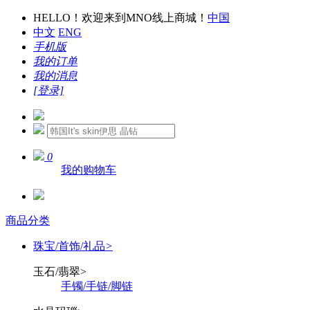
HELLO！欢迎来到MNO线上商城！
中国
中文
ENG
手机版
我的订单
我的消息
[登录]
0
我的购物车
商品分类
珠宝/首饰/礼品
>
玉石/翡翠
>
手镯/手链/脚链