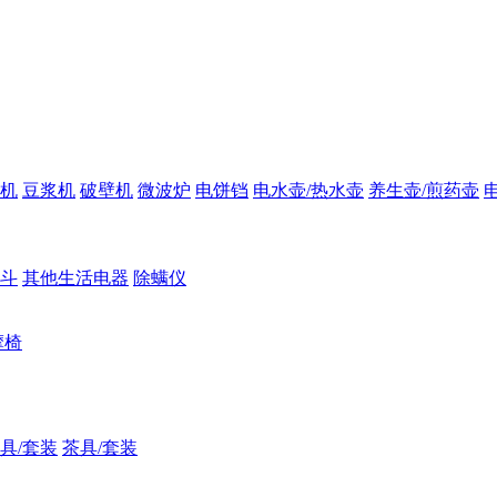
汁机
豆浆机
破壁机
微波炉
电饼铛
电水壶/热水壶
养生壶/煎药壶
熨斗
其他生活电器
除螨仪
摩椅
具/套装
茶具/套装