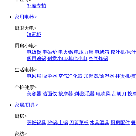
补差专拍
家用电器
>
厨卫大电
>
消毒柜
厨房小电
>
电饭煲
电磁炉
电火锅
电压力锅
电烤箱
榨汁机/原
多用途锅
创意小电/其他小电
空气炸锅
生活电器
>
电风扇
吸尘器
空气净化器
加湿器/除湿器
挂烫机/
个护健康
>
美容器
洁面仪
按摩器
剃/脱毛器
电吹风
刮胡刀
按
家居/厨具
>
厨房
>
烹饪锅具
砂锅/土锅
刀剪菜板
水具酒具
厨房配件
餐
家纺
>