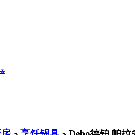
备
厨房
烹饪锅具
Debo德铂 帕
>
>