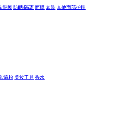
/眼膜
防晒/隔离
面膜
套装
其他面部护理
笔/眉粉
美妆工具
香水