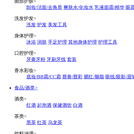
面部护肤
>
卸妆/洁面/去角质
爽肤水/化妆水
乳液面霜/精华
眼霜
洗发护发
>
洗发
护发
美发工具
身体护理
>
沐浴
润肤
手足护理
其他身体护理
护理工具
口腔护理
>
牙膏牙粉
牙刷牙线
套装
香水彩妆
>
底妆/BB霜/CC霜
唇膏/唇彩
腮红/胭脂
眼线/眼影/眉
食品/酒类
>
酒类
>
红酒
起泡酒
保健酒饮
白酒
茶类
>
黑茶
红茶
乌龙茶
饮料冲调
>