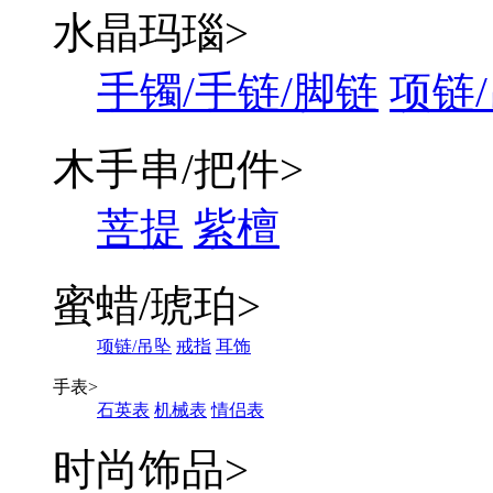
水晶玛瑙
>
手镯/手链/脚链
项链
木手串/把件
>
菩提
紫檀
蜜蜡/琥珀
>
项链/吊坠
戒指
耳饰
手表
>
石英表
机械表
情侣表
时尚饰品
>