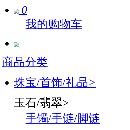
0
我的购物车
商品分类
珠宝/首饰/礼品
>
玉石/翡翠
>
手镯/手链/脚链