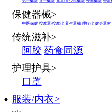
男士健康
女士健康
儿童/青少年健康
长辈健康
全家
保健器械
>
中医保健
按摩器/按摩仪
养生器械
理疗仪
健身器材
传统滋补
>
阿胶
药食同源
护理护具
>
口罩
服装/内衣
>