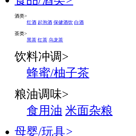
酒类
>
红酒
起泡酒
保健酒饮
白酒
茶类
>
黑茶
红茶
乌龙茶
饮料冲调
>
蜂蜜/柚子茶
粮油调味
>
食用油
米面杂粮
母婴/玩具
>