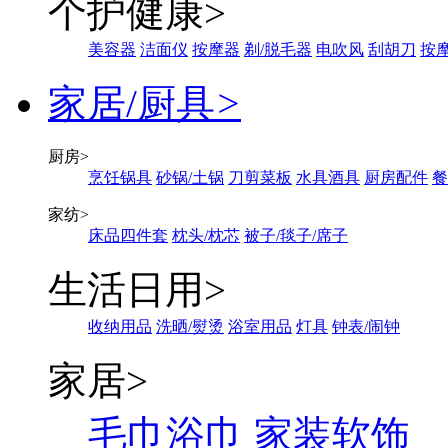
个护健康
>
美容器
洁面仪
按摩器
剃/脱毛器
电吹风
刮胡刀
按
家居/厨具
>
厨房
>
烹饪锅具
砂锅/土锅
刀剪菜板
水具酒具
厨房配件
餐
家纺
>
床品四件套
枕头/枕芯
被子/毯子/席子
生活日用
>
收纳用品
洗晒/熨烫
浴室用品
灯具
钟表/闹钟
家居
>
毛巾浴巾
家装软饰