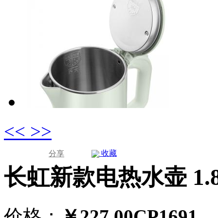
<<
>>
收藏
分享
长虹新款电热水壶 1.
价格：
￥227.00
CP
1691