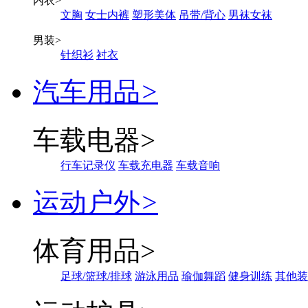
内衣
>
文胸
女士内裤
塑形美体
吊带/背心
男袜女袜
男装
>
针织衫
衬衣
汽车用品
>
车载电器
>
行车记录仪
车载充电器
车载音响
运动户外
>
体育用品
>
足球/篮球/排球
游泳用品
瑜伽舞蹈
健身训练
其他装