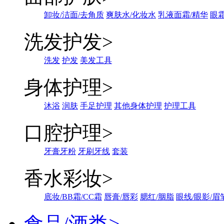
卸妆/洁面/去角质
爽肤水/化妆水
乳液面霜/精华
眼霜
洗发护发
>
洗发
护发
美发工具
身体护理
>
沐浴
润肤
手足护理
其他身体护理
护理工具
口腔护理
>
牙膏牙粉
牙刷牙线
套装
香水彩妆
>
底妆/BB霜/CC霜
唇膏/唇彩
腮红/胭脂
眼线/眼影/眉
食品/酒类
>