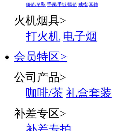
项链/吊坠
手镯/手链/脚链
戒指
耳饰
火机烟具
>
打火机
电子烟
会员特区
>
公司产品
>
咖啡/茶
礼盒套装
补差专区
>
补差专拍