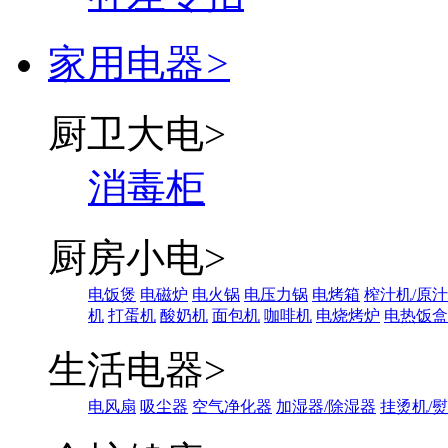
家用电器
>
厨卫大电
>
消毒柜
厨房小电
>
电饭煲
电磁炉
电火锅
电压力锅
电烤箱
榨汁机/原
机
打蛋机
酸奶机
面包机
咖啡机
电烧烤炉
电热饭盒
生活电器
>
电风扇
吸尘器
空气净化器
加湿器/除湿器
挂烫机/