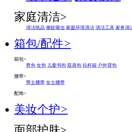
家庭清洁
>
清洁纸品
驱蚊驱虫
家庭环境清洁
清洁工具
家务清
箱包/配件
>
箱包
>
男包
女包
儿童书包
双肩包
拉杆箱
户外背包
腰带
>
男士腰带
女士腰带
配饰
>
美妆个护
>
面部护肤
>