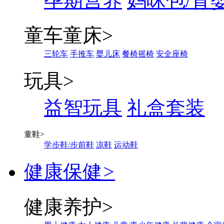
孕期营养
妈咪包/背
童车童床
>
三轮车
手推车
婴儿床
餐椅摇椅
安全座椅
玩具
>
益智玩具
礼盒套装
童鞋
>
学步鞋/步前鞋
凉鞋
运动鞋
健康保健
>
健康养护
>