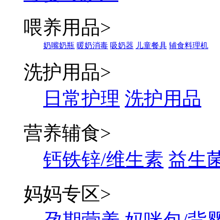
喂养用品
>
奶嘴奶瓶
暖奶消毒
吸奶器
儿童餐具
辅食料理机
洗护用品
>
日常护理
洗护用品
营养辅食
>
钙铁锌/维生素
益生菌
妈妈专区
>