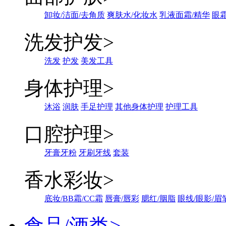
卸妆/洁面/去角质
爽肤水/化妆水
乳液面霜/精华
眼霜
洗发护发
>
洗发
护发
美发工具
身体护理
>
沐浴
润肤
手足护理
其他身体护理
护理工具
口腔护理
>
牙膏牙粉
牙刷牙线
套装
香水彩妆
>
底妆/BB霜/CC霜
唇膏/唇彩
腮红/胭脂
眼线/眼影/眉
食品/酒类
>