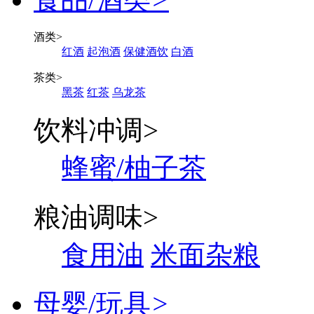
酒类
>
红酒
起泡酒
保健酒饮
白酒
茶类
>
黑茶
红茶
乌龙茶
饮料冲调
>
蜂蜜/柚子茶
粮油调味
>
食用油
米面杂粮
母婴/玩具
>