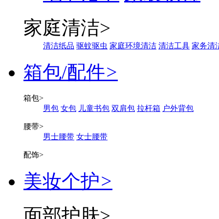
家庭清洁
>
清洁纸品
驱蚊驱虫
家庭环境清洁
清洁工具
家务清
箱包/配件
>
箱包
>
男包
女包
儿童书包
双肩包
拉杆箱
户外背包
腰带
>
男士腰带
女士腰带
配饰
>
美妆个护
>
面部护肤
>