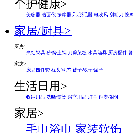
个护健康
>
美容器
洁面仪
按摩器
剃/脱毛器
电吹风
刮胡刀
按
家居/厨具
>
厨房
>
烹饪锅具
砂锅/土锅
刀剪菜板
水具酒具
厨房配件
餐
家纺
>
床品四件套
枕头/枕芯
被子/毯子/席子
生活日用
>
收纳用品
洗晒/熨烫
浴室用品
灯具
钟表/闹钟
家居
>
毛巾浴巾
家装软饰