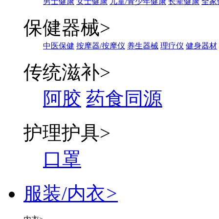
男士健康
女士健康
儿童/青少年健康
长辈健康
全家
保健器械
>
中医保健
按摩器/按摩仪
养生器械
理疗仪
健身器材
传统滋补
>
阿胶
药食同源
护理护具
>
口罩
服装/内衣
>