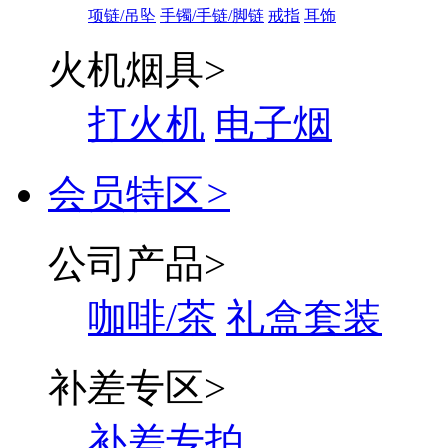
项链/吊坠
手镯/手链/脚链
戒指
耳饰
火机烟具
>
打火机
电子烟
会员特区
>
公司产品
>
咖啡/茶
礼盒套装
补差专区
>
补差专拍