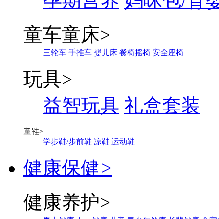
孕期营养
妈咪包/背
童车童床
>
三轮车
手推车
婴儿床
餐椅摇椅
安全座椅
玩具
>
益智玩具
礼盒套装
童鞋
>
学步鞋/步前鞋
凉鞋
运动鞋
健康保健
>
健康养护
>