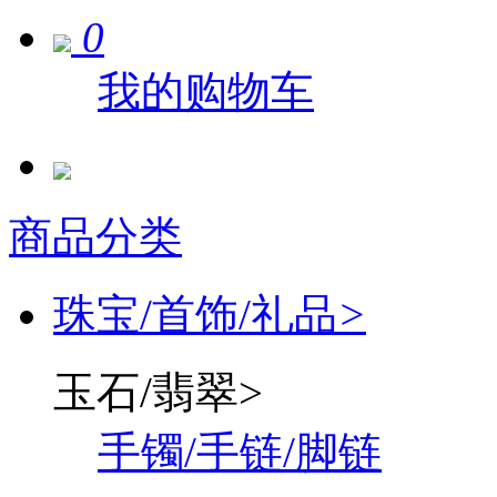
0
我的购物车
商品分类
珠宝/首饰/礼品
>
玉石/翡翠
>
手镯/手链/脚链