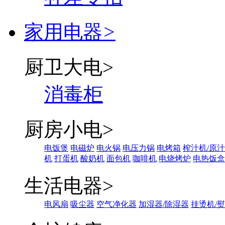
家用电器
>
厨卫大电
>
消毒柜
厨房小电
>
电饭煲
电磁炉
电火锅
电压力锅
电烤箱
榨汁机/原
机
打蛋机
酸奶机
面包机
咖啡机
电烧烤炉
电热饭盒
生活电器
>
电风扇
吸尘器
空气净化器
加湿器/除湿器
挂烫机/