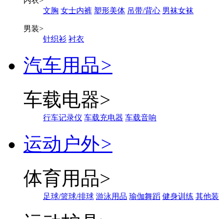
内衣
>
文胸
女士内裤
塑形美体
吊带/背心
男袜女袜
男装
>
针织衫
衬衣
汽车用品
>
车载电器
>
行车记录仪
车载充电器
车载音响
运动户外
>
体育用品
>
足球/篮球/排球
游泳用品
瑜伽舞蹈
健身训练
其他装