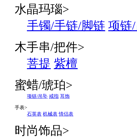
水晶玛瑙
>
手镯/手链/脚链
项链
木手串/把件
>
菩提
紫檀
蜜蜡/琥珀
>
项链/吊坠
戒指
耳饰
手表
>
石英表
机械表
情侣表
时尚饰品
>