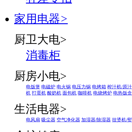
家用电器
>
厨卫大电
>
消毒柜
厨房小电
>
电饭煲
电磁炉
电火锅
电压力锅
电烤箱
榨汁机/原
机
打蛋机
酸奶机
面包机
咖啡机
电烧烤炉
电热饭盒
生活电器
>
电风扇
吸尘器
空气净化器
加湿器/除湿器
挂烫机/