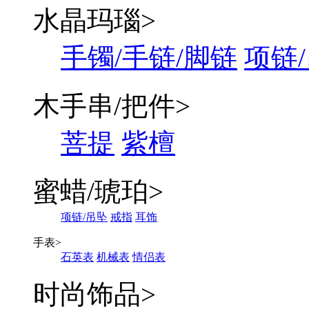
水晶玛瑙
>
手镯/手链/脚链
项链
木手串/把件
>
菩提
紫檀
蜜蜡/琥珀
>
项链/吊坠
戒指
耳饰
手表
>
石英表
机械表
情侣表
时尚饰品
>