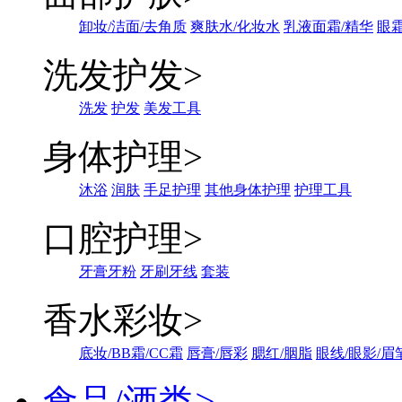
卸妆/洁面/去角质
爽肤水/化妆水
乳液面霜/精华
眼霜
洗发护发
>
洗发
护发
美发工具
身体护理
>
沐浴
润肤
手足护理
其他身体护理
护理工具
口腔护理
>
牙膏牙粉
牙刷牙线
套装
香水彩妆
>
底妆/BB霜/CC霜
唇膏/唇彩
腮红/胭脂
眼线/眼影/眉
食品/酒类
>