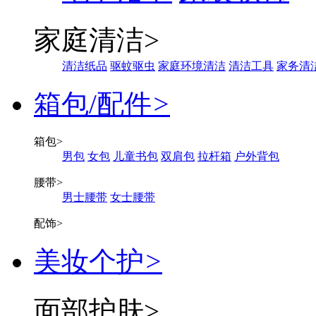
家庭清洁
>
清洁纸品
驱蚊驱虫
家庭环境清洁
清洁工具
家务清
箱包/配件
>
箱包
>
男包
女包
儿童书包
双肩包
拉杆箱
户外背包
腰带
>
男士腰带
女士腰带
配饰
>
美妆个护
>
面部护肤
>