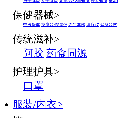
男士健康
女士健康
儿童/青少年健康
长辈健康
全家
保健器械
>
中医保健
按摩器/按摩仪
养生器械
理疗仪
健身器材
传统滋补
>
阿胶
药食同源
护理护具
>
口罩
服装/内衣
>