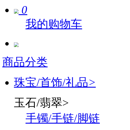
0
我的购物车
商品分类
珠宝/首饰/礼品
>
玉石/翡翠
>
手镯/手链/脚链