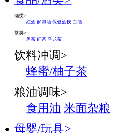
酒类
>
红酒
起泡酒
保健酒饮
白酒
茶类
>
黑茶
红茶
乌龙茶
饮料冲调
>
蜂蜜/柚子茶
粮油调味
>
食用油
米面杂粮
母婴/玩具
>