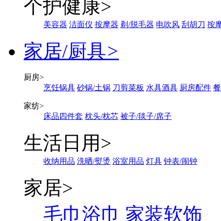
个护健康
>
美容器
洁面仪
按摩器
剃/脱毛器
电吹风
刮胡刀
按
家居/厨具
>
厨房
>
烹饪锅具
砂锅/土锅
刀剪菜板
水具酒具
厨房配件
餐
家纺
>
床品四件套
枕头/枕芯
被子/毯子/席子
生活日用
>
收纳用品
洗晒/熨烫
浴室用品
灯具
钟表/闹钟
家居
>
毛巾浴巾
家装软饰