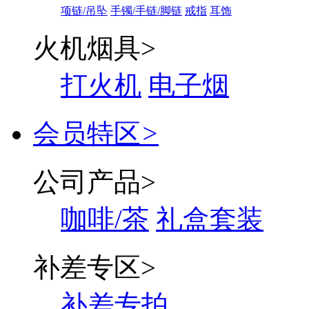
项链/吊坠
手镯/手链/脚链
戒指
耳饰
火机烟具
>
打火机
电子烟
会员特区
>
公司产品
>
咖啡/茶
礼盒套装
补差专区
>
补差专拍