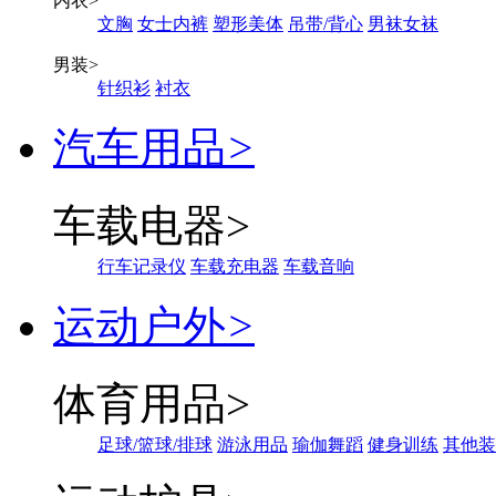
内衣
>
文胸
女士内裤
塑形美体
吊带/背心
男袜女袜
男装
>
针织衫
衬衣
汽车用品
>
车载电器
>
行车记录仪
车载充电器
车载音响
运动户外
>
体育用品
>
足球/篮球/排球
游泳用品
瑜伽舞蹈
健身训练
其他装