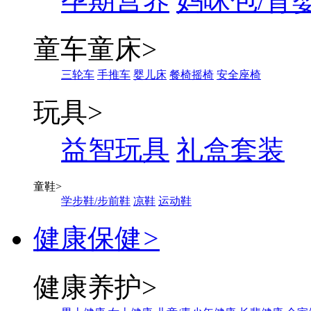
孕期营养
妈咪包/背
童车童床
>
三轮车
手推车
婴儿床
餐椅摇椅
安全座椅
玩具
>
益智玩具
礼盒套装
童鞋
>
学步鞋/步前鞋
凉鞋
运动鞋
健康保健
>
健康养护
>