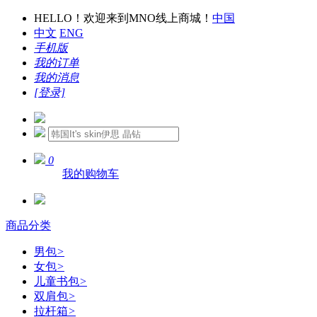
HELLO！欢迎来到MNO线上商城！
中国
中文
ENG
手机版
我的订单
我的消息
[登录]
0
我的购物车
商品分类
男包
>
女包
>
儿童书包
>
双肩包
>
拉杆箱
>