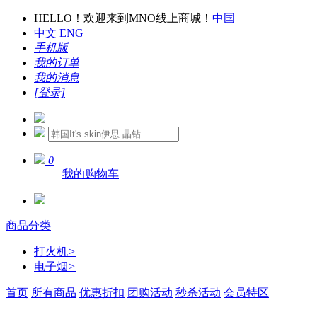
HELLO！欢迎来到MNO线上商城！
中国
中文
ENG
手机版
我的订单
我的消息
[登录]
0
我的购物车
商品分类
打火机
>
电子烟
>
首页
所有商品
优惠折扣
团购活动
秒杀活动
会员特区