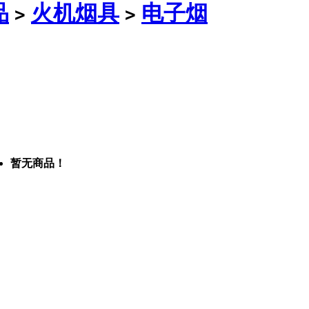
品
火机烟具
电子烟
>
>
暂无商品！