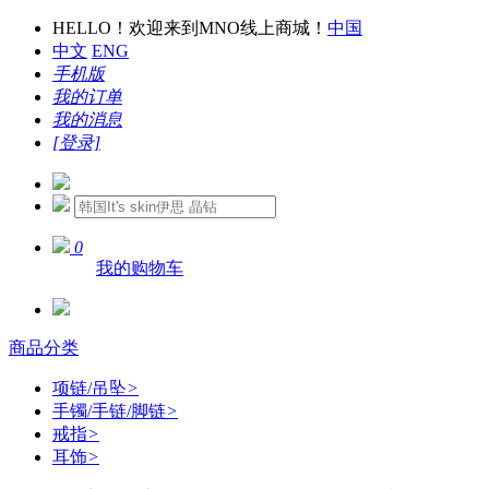
HELLO！欢迎来到MNO线上商城！
中国
中文
ENG
手机版
我的订单
我的消息
[登录]
0
我的购物车
商品分类
项链/吊坠
>
手镯/手链/脚链
>
戒指
>
耳饰
>