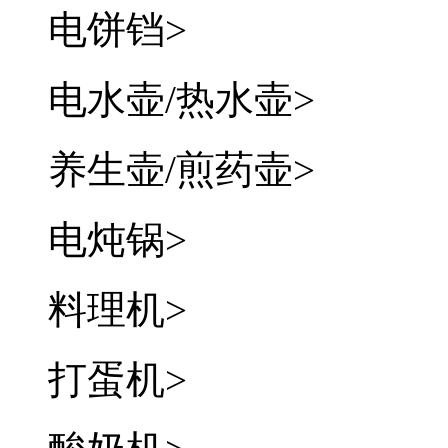
电饼铛
>
电水壶/热水壶
>
养生壶/煎药壶
>
电炖锅
>
料理机
>
打蛋机
>